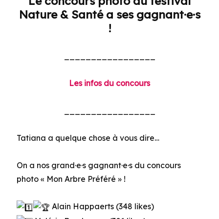
Le concours photo du festival
Nature & Santé a ses gagnant·e·s
!
_________________
Les infos du concours
_________________
Tatiana a quelque chose à vous dire…
On a nos grand·e·s gagnant·e·s du concours
photo « Mon Arbre Préféré » !
Alain Happaerts (348 likes)