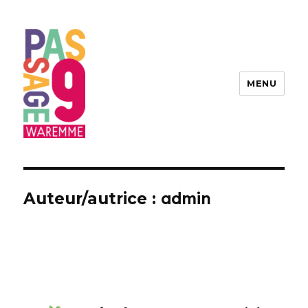
MENU
Passage9 – Centre culturel de
Waremme
admin
Auteur/autrice :